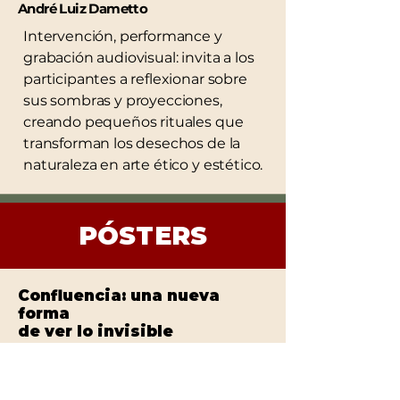
André Luiz Dametto
Intervención, performance y
grabación audiovisual: invita a los
participantes a reflexionar sobre
sus sombras y proyecciones,
creando pequeños rituales que
transforman los desechos de la
naturaleza en arte ético y estético.
PÓSTERS
Confluencia: una nueva
forma
de ver lo invisible
Arlanny Evely de Albuquerque
Carneiro Ferreira